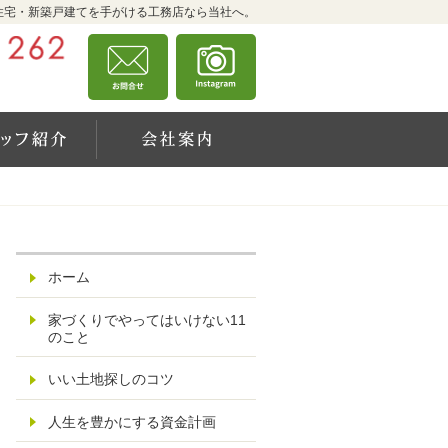
住宅・新築戸建てを手がける工務店なら当社へ。
0875-25-1262
お問合せ
資料請求
営業時間9:00～18:00 定休日：日曜日
s・施工実例
住宅アドバイザーの紹介
会社案内
ホーム
家づくりでやってはいけない11
のこと
いい土地探しのコツ
人生を豊かにする資金計画