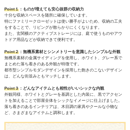
Point１
：ものが増えても安心抜群の収納力
十分な収納スペースを随所に確保しています。
特にファミリークローゼットは使い勝手がよいため、収納の工夫
をすることで、リビングが散らかりにくくなります。
また、玄関横のアクティブストレージには、庭で使うものやアウ
トドア用品などが収納できて便利です。
Point２
：無機系素材とシンメトリーを意識したシンプルな外観
無機系素材の金属サイディングを使用し、ホワイト、グレー系で
まとめた落ち着きのある外観が特徴です。
都市型シンプルモダンデザインを採用した飽きのこないデザイン
は、どんな街並みともマッチします。
Point３
：どんなアイテムとも相性がいいシックな内観
外観同様、ホワイトとグレーを基調とした内装に、黒でアクセン
トを加えることで部屋全体をシックなイメージに仕上げました。
落ち着きのあるインテリアは、木目調の家具やクールな小物な
ど、さまざまなアイテムと調和します。