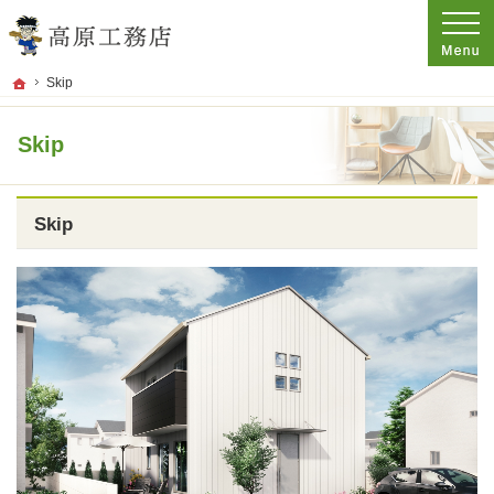
プロの目線からご提案。香川県観音寺市の注文住宅・新築戸建てを手がける工務店
香川県観音寺市・注文住宅・新築戸建てを手がける工務店なら高原工務店
ホーム
Skip
Skip
Skip